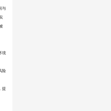
间与
实
被
环境
风险
，提